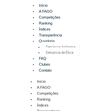
Início
A FAGO
Competições
Ranking
Índices
Transparência
Ouvidoria
Denúncia Anônima
Denúncia de Ética
FAQ
Clubes
Contato
Início
A FAGO
Competições
Ranking
Índices